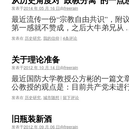
发表于
2014 年 05 月 16 日
由
freerain
最近流传一份“宗教自由共识”，附
第一感就不赞成，之后大牛弟兄从 
发表在
历史研究
,
我的信仰
|
4条评论
关于理论准备
发表于
2012 年 10 月 14 日
由
freerain
最近国防大学教授公方彬的一篇文
公教授的观点是：目前共产党未进行
发表在
历史研究
,
城市随想
|
留下评论
旧瓶装新酒
发表于
2012 年 09 月 06 日
由
freerain