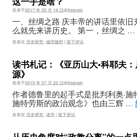
这一手是啥？
发表于
2017 年 05 月 16 日
由
freerain
一、丝绸之路 庆丰帝的讲话里依旧
么就先来讲历史。 第一，丝绸之 …
发表在
历史研究
,
城市随想
|
留下评论
读书札记：《亚历山大•科耶夫：
源》
发表于
2015 年 07 月 22 日
由
freerain
作者德鲁里的起手式是批判利奥·施
施特劳斯的政治观念》也由三辉 …
发表在
历史研究
,
读书
|
留下评论
从历史角度对“政教分离”的一点