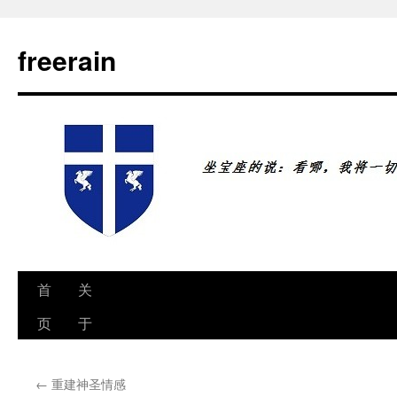
freerain
首
关
跳
页
于
至
正
←
重建神圣情感
文