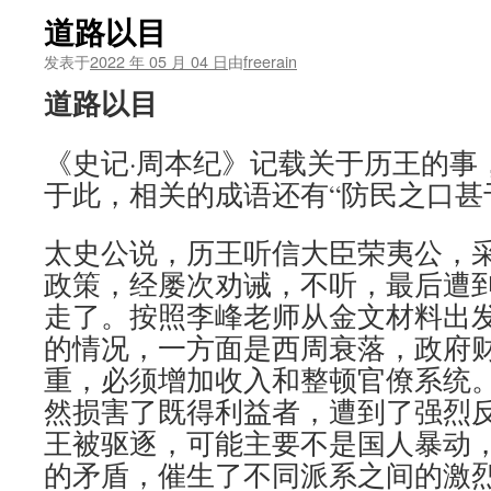
道路以目
发表于
2022 年 05 月 04 日
由
freerain
道路以目
《史记·周本纪》记载关于历王的事
于此，相关的成语还有“防民之口甚
太史公说，历王听信大臣荣夷公，
政策，经屡次劝诫，不听，最后遭
走了。按照李峰老师从金文材料出
的情况，一方面是西周衰落，政府
重，必须增加收入和整顿官僚系统
然损害了既得利益者，遭到了强烈
王被驱逐，可能主要不是国人暴动
的矛盾，催生了不同派系之间的激