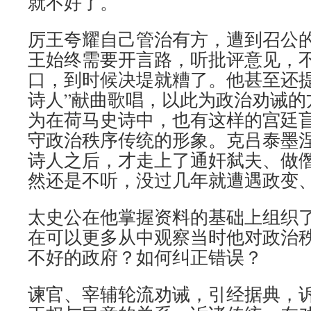
就不好了。
厉王夸耀自己管治有方，遭到召公
王始终需要开言路，听批评意见，
口，到时候决堤就糟了。他甚至还提
诗人”献曲歌唱，以此为政治劝诫的
为在荷马史诗中，也有这样的宫廷
守政治秩序传统的形象。克吕泰墨
诗人之后，才走上了通奸弑夫、做
然还是不听，没过几年就遭遇政变
太史公在他掌握资料的基础上组织
在可以更多从中观察当时他对政治
不好的政府？如何纠正错误？
谏官、宰辅轮流劝诫，引经据典，