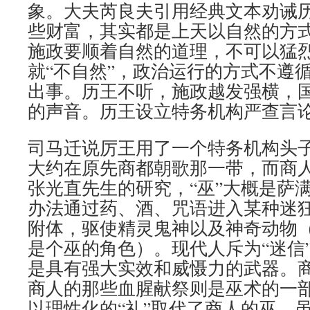
象。大夫芮良夫引用经典文本劝诫
些财富，其实都是上天以自然的方
施政要顺着自然的道理，不可以猛
就“不自然”，政治运行的方式不遵
出事。历王不听，施政越发强横，
的声音。历王设立特务机构严查言
司马迁说厉王用了一个特务机构头子
大约在原先商都朝歌那一带，而商人
张光直先生的研究，“巫”大概是萨
办法通过药、酒、咒语进入某种迷
附体，驱使精灵鬼神以及神奇动物
是个巫的角色）。现代人斥为“迷信
是具有强大实效和威慑力的武器。
商人的那些血腥献祭则是巫术的一
以理性化的“礼”取代了商人的巫，