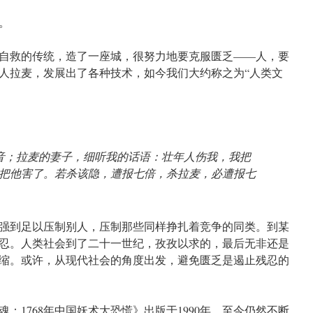
。
自救的传统，造了一座城，很努力地要克服匮乏——人，要
人拉麦，发展出了各种技术，如今我们大约称之为“人类文
音；拉麦的妻子，细听我的话语：壮年人伤我，我把
把他害了。若杀该隐，遭报七倍，杀拉麦，必遭报七
强到足以压制别人，压制那些同样挣扎着竞争的同类。到某
忍。人类社会到了二十一世纪，孜孜以求的，最后无非还是
缩。或许，从现代社会的角度出发，避免匮乏是遏止残忍的
：1768年中国妖术大恐慌》出版于1990年，至今仍然不断