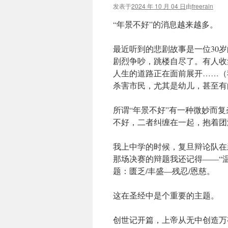
发表于
2024 年 10 月 04 日
由
freerain
“年景不好”的消息越来越多。
最近听到的悲剧故事是一位30
剧烈争吵，跳楼自尽了。有人收
人生的道路正在面前展开……（
杀害市民，尤其是幼儿，甚至有
所谓“年景不好”有一种微妙而
不好，二者纠缠在一起，抱着团
我上中学的时候，复旦辩论队在
那场决赛的辩题我还记得——“
题：匮乏/丰盛—残忍/恩慈。
这在圣经中是个重要的主题。
创世记开篇，上帝从无中创造万