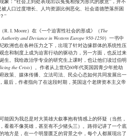
现象：“社会上到处表现出以冤冤相报为形式的敌意”，并不
已被人口过度增长、人均资源比例恶化、社会道德堕落所困
？”
. I. Moore）在《一个迫害性社会的形成》（
The
y: Authority and Deviance in Western Europe 950-1250
）一书中
纪欧洲也在各种压力之下，出现了针对边缘群体的系统性压
观念和制度上成为迫害行动的驱动力，另一方面，也反过来
诞生。我给政治学专业的研究生上课时，也让他们读过伯明
licing the Crisis
）。作者从上世纪60年代英国因青少年抢劫
府政策、媒体传播、立法司法、民众心态如何共同发展出一
势，最后，作者指向了在这段时期，英国这个老牌资本主义帝
可能因为我总是对大英雄大叙事抱有情感上的怀疑（当然，
，看着不像英雄，甚至有不少猪头三）。路得记讲了一个底
的地方是，在一个明显匮乏的背景之中，每个人都展现出了