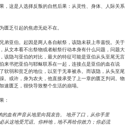
果，这是人选择反叛的自然后果：从灵性、身体、人际关系
为匮乏引起的焦虑无处不在。
兄弟亚伯。起因是两人各自献祭，该隐未获上帝嘉悦。关于
，从文本看不出祭物或者献祭行动本身有什么问题，问题大
，该隐与亚伯的对比，最大的特征可能是亚伯从头至尾无言
伯来书把亚伯与耶稣联系在一起，连接点是亚伯的血在说
了软弱和贫乏的地位，以至于无辜被杀。而该隐，从头至尾
躁。或许，身为农夫，他直接承受了上一章的匮乏判词。物
加速匮乏，很快导致整个生活的崩塌。
果：
弟的血有声音从地里向我哀告。 地开了口，从你手里
必从这地受咒诅。你种地，地不再给你效力；你必流