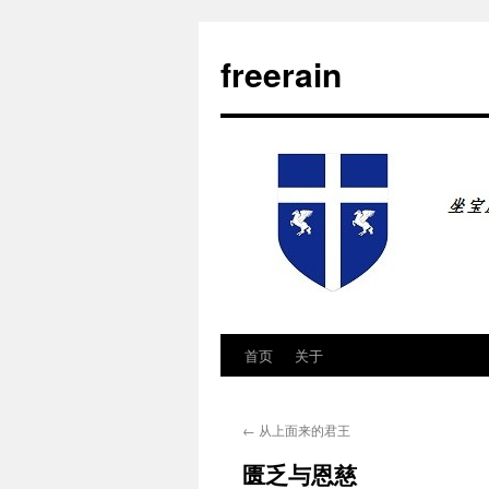
freerain
首页
关于
跳
至
←
从上面来的君王
正
匮乏与恩慈
文