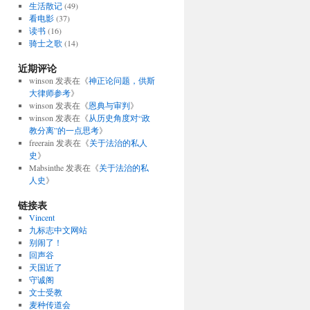
生活散记
(49)
看电影
(37)
读书
(16)
骑士之歌
(14)
近期评论
winson
发表在《
神正论问题，供斯
大律师参考
》
winson
发表在《
恩典与审判
》
winson
发表在《
从历史角度对“政
教分离”的一点思考
》
freerain
发表在《
关于法治的私人
史
》
Mabsinthe
发表在《
关于法治的私
人史
》
链接表
Vincent
九标志中文网站
别闹了！
回声谷
天国近了
守诚阁
文士受教
麦种传道会