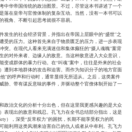
考中华帝国传统的政治图景。不过，尽管这本书讲述了一个
是落在皇帝与官僚体制的复杂互动。当然，没有一本书可以
的视角、不断引起思考就很不容易。
件发生的社会经济背景，并指出在帝国上层眼中的“盛世”之
遭受的压力。这种首先来自于物质匮乏的压力，进一步表现
冲突。在现代人看来充满迷信和集体癫狂的“摄人魂魄”案背
生的对外来者、边缘人的敌意。当这种敌意进入大众意识，
能变成群体的暴力行动。在“叫魂”案中，往往是外来的社会
）遭到本地群体的攻击和迫害。而作为知识分子的地方官面
烧死他”的呼声和行动时，通常显得无所适从。之后，这类案件
威胁、带有谋反意味的事件，并驱动整个官僚体制开始了一
和政治文化的分析十分出色，但在这里我更感兴趣的是大众
）表现出的敌意和残忍。孔飞力在全书总结部分指出，这是
 society），深受“反常权力”的困扰，长期不能享受权力的民
可能利用这类风潮来迫害自己的仇人或者从中牟利。孔飞力