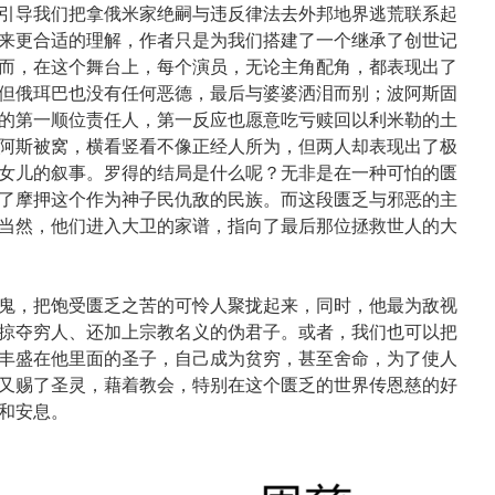
引导我们把拿俄米家绝嗣与违反律法去外邦地界逃荒联系起
来更合适的理解，作者只是为我们搭建了一个继承了创世记
而，在这个舞台上，每个演员，无论主角配角，都表现出了
但俄珥巴也没有任何恶德，最后与婆婆洒泪而别；波阿斯固
的第一顺位责任人，第一反应也愿意吃亏赎回以利米勒的土
阿斯被窝，横看竖看不像正经人所为，但两人却表现出了极
女儿的叙事。罗得的结局是什么呢？无非是在一种可怕的匮
了摩押这个作为神子民仇敌的民族。而这段匮乏与邪恶的主
当然，他们进入大卫的家谱，指向了最后那位拯救世人的大
鬼，把饱受匮乏之苦的可怜人聚拢起来，同时，他最为敌视
掠夺穷人、还加上宗教名义的伪君子。或者，我们也可以把
丰盛在他里面的圣子，自己成为贫穷，甚至舍命，为了使人
又赐了圣灵，藉着教会，特别在这个匮乏的世界传恩慈的好
和安息。