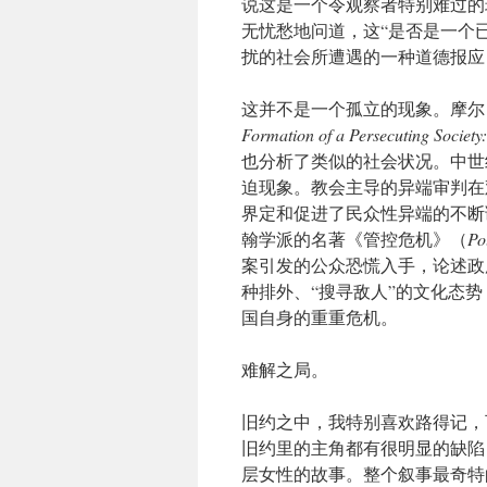
说这是一个令观察者特别难过的
无忧愁地问道，这“是否是一个
扰的社会所遭遇的一种道德报应
这并不是一个孤立的现象。摩尔（R
Formation of a Persecuting Societ
也分析了类似的社会状况。中世
迫现象。教会主导的异端审判在
界定和促进了民众性异端的不断
翰学派的名著《管控危机》（
Po
案引发的公众恐慌入手，论述政
种排外、“搜寻敌人”的文化态
国自身的重重危机。
难解之局。
旧约之中，我特别喜欢路得记，
旧约里的主角都有很明显的缺陷
层女性的故事。整个叙事最奇特