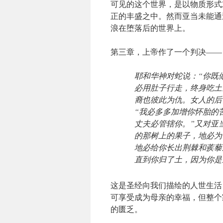
可见的这个世界，是以物质形式
正的丰盛之中。然而亚当未能通
浪在堕落后的世界上。
第三章，上帝作了一个判决——
耶和华神对蛇说：“你既
必用肚子行走，终身吃土
裔也彼此为仇。女人的后
“我必多多加增你怀胎的
丈夫必管辖你。”又对亚
的那树上的果子，地必为
地必给你长出荆棘和蒺藜
直到你归了土，因为你是
这是圣经向我们描绘的人世生活
可享受成为母亲的幸福，但整个
的匮乏。