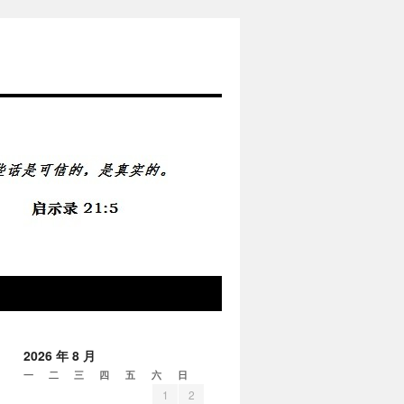
2026 年 8 月
一
二
三
四
五
六
日
1
2