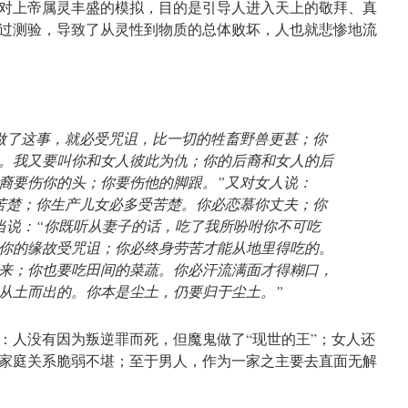
对上帝属灵丰盛的模拟，目的是引导人进入天上的敬拜、真
过测验，导致了从灵性到物质的总体败坏，人也就悲惨地流
做了这事，就必受咒诅，比一切的牲畜野兽更甚；你
。我又要叫你和女人彼此为仇；你的后裔和女人的后
裔要伤你的头；你要伤他的脚跟。”又对女人说：
苦楚；你生产儿女必多受苦楚。你必恋慕你丈夫；你
当说：“你既听从妻子的话，吃了我所吩咐你不可吃
你的缘故受咒诅；你必终身劳苦才能从地里得吃的。
来；你也要吃田间的菜蔬。你必汗流满面才得糊口，
从土而出的。你本是尘土，仍要归于尘土。”
：人没有因为叛逆罪而死，但魔鬼做了“现世的王”；女人还
家庭关系脆弱不堪；至于男人，作为一家之主要去直面无解