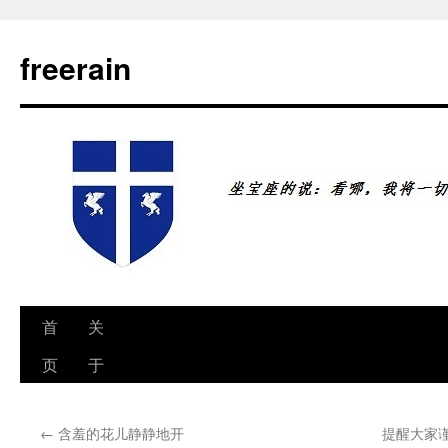
freerain
首
关
跳
页
于
至
正
←
含羞的花儿静静地开
提醒大家
文