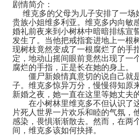
剧情简介：
维克多的父母为儿子安排了一场
贵族小姐维多利亚。维克多内向敏
婚礼前夜来到小树林中暗暗排练宣
发生了。当他把戒指套进地上一根
现树枝竟然变成了一根腐烂了的手
定，地动山摇间眼前竟然出现了一
腐烂的手指，正是长在她的身上。
僵尸新娘情真意切的说自己就是
子。维克多惊异万分，慢慢得知原
新婚之夜，她一直在这里等她丈夫
在小树林里维克多不但认识了这
片死人世界一片欢乐和睦的气氛，
感染，畏惧渐渐散去。然而，在两
间，维克多该如何抉择。