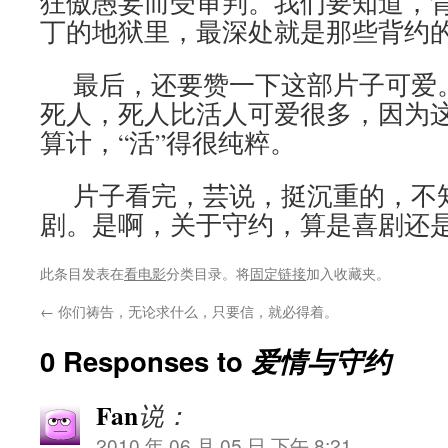
狂傲愚妄而受审判。我们要知道，
丁的地狱里，最深处就是那些背约
最后，还要赞一下这部片子可爱
死人，死人比活人可爱很多，因为
算计，“活”得很纯粹。
片子看完，芸说，挺沉重的，不
剧。是啊，关于守约，算是喜剧还
此条目发表在
看电影
分类目录。将
固定链接
加入收藏夹。
←
你们祷告，无论求什么，只要信，就必得着。
0 Responses to
爱情与守约
Fan
说：
2010 年 06 月 05 日 下午 8:21