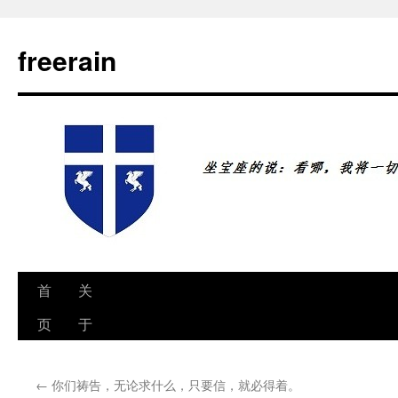
freerain
首
关
跳
页
于
至
正
←
你们祷告，无论求什么，只要信，就必得着。
文