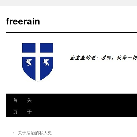
freerain
首
关
跳
页
于
至
正
←
关于法治的私人史
文