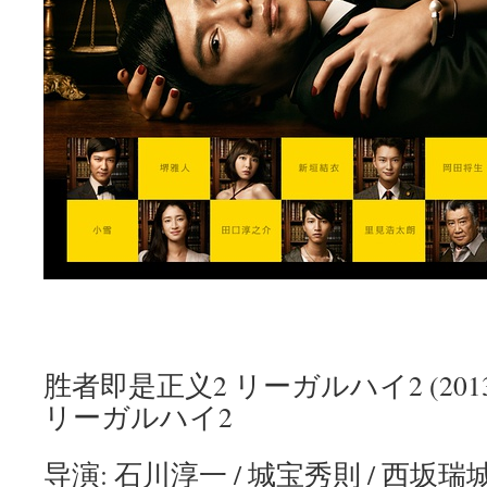
胜者即是正义2 リーガルハイ2 (2013
リーガルハイ2
导演: 石川淳一 / 城宝秀則 / 西坂瑞