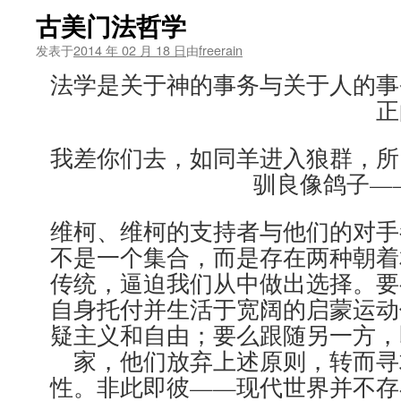
古美门法哲学
发表于
2014 年 02 月 18 日
由
freerain
法学是关于神的事务与关于人的事
正
我差你们去，如同羊进入狼群，所
驯良像鸽子——
维柯、维柯的支持者与他们的对手
不是一个集合，而是存在两种朝着
传统，逼迫我们从中做出选择。要
自身托付并生活于宽阔的启蒙运动
疑主义和自由；要么跟随另一方，
家，他们放弃上述原则，转而寻
性。非此即彼——现代世界并不存