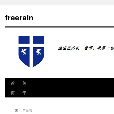
freerain
首
关
跳
页
于
至
正
←
末世与拯救
文