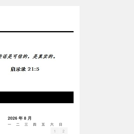
2026 年 8 月
一
二
三
四
五
六
日
1
2