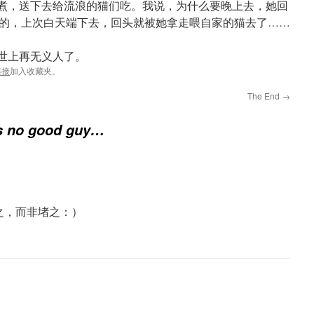
，送下去给流浪的猫们吃。我说，为什么要晚上去，她回
的，上次白天端下去，回头就被她拿走喂自家的猫去了……
世上再无义人了。
链接
加入收藏夹。
The End
→
is no good guy…
之，而非堵之：）