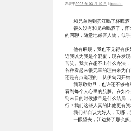
发表于
2008 年 03 月 10 日
由
freerain
和兄弟跑到滨江喝了杯啤酒，
很久没有和兄弟喝酒了，怀念
的闲聊，随意地臧否人物，似乎那是go
他有麻烦，我也不见得有多好
近我以为我是个混蛋，现在发现
苦笑。我实在想不出什么办法，
各种看起来很无辜的理由来为自
还是有点道理的，从伊甸园开始
我尊敬撒旦，也许还不够格尊
看到每个人心里的肮脏。在如今
到末日的时候撒旦是什么结局，
行？我们这些人真的比他更有资
我们都自认为好人，天哪，我
一眼望去，江边挤了那么多人