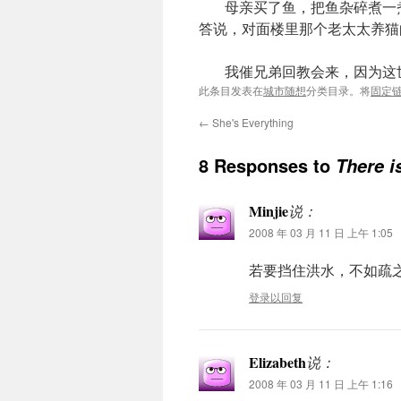
母亲买了鱼，把鱼杂碎煮一煮
答说，对面楼里那个老太太养猫
我催兄弟回教会来，因为这
此条目发表在
城市随想
分类目录。将
固定
←
She's Everything
8 Responses to
There 
Minjie
说：
2008 年 03 月 11 日 上午 1:05
若要挡住洪水，不如疏
登录以回复
Elizabeth
说：
2008 年 03 月 11 日 上午 1:16