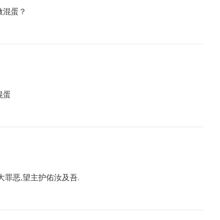
做混蛋？
混蛋
大罪恶,望主护佑汝及吾.