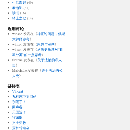
生活散记
(49)
看电影
(37)
读书
(16)
骑士之歌
(14)
近期评论
winson
发表在《
神正论问题，供斯
大律师参考
》
winson
发表在《
恩典与审判
》
winson
发表在《
从历史角度对“政
教分离”的一点思考
》
freerain
发表在《
关于法治的私人
史
》
Mabsinthe
发表在《
关于法治的私
人史
》
链接表
Vincent
九标志中文网站
别闹了！
回声谷
天国近了
守诚阁
文士受教
麦种传道会