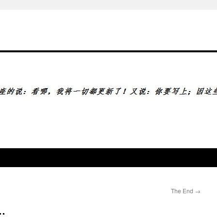
The End
→
…