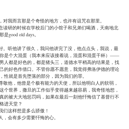
对我而言那是个奇怪的地方，也许有诅咒在那里。
读研的时候在学校后门的小馆子和兄弟们喝酒，天南地北
od old days。
。听他讲了很久，我问他讲完了没，他点点头，我说，最
你是个大混蛋（我本来应该接着说，混蛋和混蛋干杯）——
男人都是好色的，都是猪头三，道德水平稍高的结果是，找
己的好色作借口。不管你愿不愿意，我觉得弗洛伊德的理论
，性就是首先堕落的部分，因为我们的罪。
敬他，他曾是个极有能力的天使，所以他明白人的软弱，
这个世界，撒旦的工作似乎变得越来越容易，我奇怪地想，
真的被大大地惩罚吗，如果在最后一刻他忏悔信了基督行不
格进天堂？
们这样想是多么骄傲！
，会有多少需要忏悔的心。