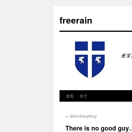
freerain
首页
关于
跳
至
←
She's Everything
正
There is no good guy
文